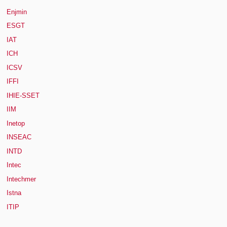
Enjmin
ESGT
IAT
ICH
ICSV
IFFI
IHIE-SSET
IIM
Inetop
INSEAC
INTD
Intec
Intechmer
Istna
ITIP