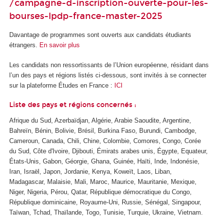
/campagne-d-inscription-ouverte-pour-les-
bourses-lpdp-france-master-2025
Davantage de programmes sont ouverts aux candidats étudiants
étrangers.
En savoir plus
Les candidats non ressortissants de l’Union européenne, résidant dans
l’un des pays et régions listés ci-dessous, sont invités à se connecter
sur la plateforme Études en France :
ICI
Liste des pays et régions concernés :
Afrique du Sud, Azerbaïdjan, Algérie, Arabie Saoudite, Argentine,
Bahreïn, Bénin, Bolivie, Brésil, Burkina Faso, Burundi, Cambodge,
Cameroun, Canada, Chili, Chine, Colombie, Comores, Congo, Corée
du Sud, Côte d'Ivoire, Djibouti, Émirats arabes unis, Égypte, Equateur,
États-Unis, Gabon, Géorgie, Ghana, Guinée, Haïti, Inde, Indonésie,
Iran, Israël, Japon, Jordanie, Kenya, Koweït, Laos, Liban,
Madagascar, Malaisie, Mali, Maroc, Maurice, Mauritanie, Mexique,
Niger, Nigeria, Pérou, Qatar, République démocratique du Congo,
République dominicaine, Royaume-Uni, Russie, Sénégal, Singapour,
Taïwan, Tchad, Thaïlande, Togo, Tunisie, Turquie, Ukraine, Vietnam.