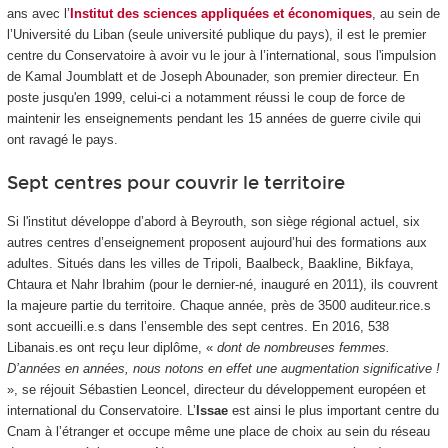
ans avec l’
Institut des sciences appliquées et économiques
, au sein de
l’Université du Liban (seule université publique du pays), il est le premier
centre du Conservatoire à avoir vu le jour à l’international, sous l'impulsion
de Kamal Joumblatt et de Joseph Abounader, son premier directeur. En
poste jusqu'en 1999, celui-ci a notamment réussi le coup de force de
maintenir les enseignements pendant les 15 années de guerre civile qui
ont ravagé le pays.
Sept centres pour couvrir le territoire
Si l'institut développe d’abord à Beyrouth, son siège régional actuel, six
autres centres d’enseignement proposent aujourd’hui des formations aux
adultes. Situés dans les villes de Tripoli, Baalbeck, Baakline, Bikfaya,
Chtaura et Nahr Ibrahim (pour le dernier-né, inauguré en 2011), ils couvrent
la majeure partie du territoire. Chaque année, près de 3500 auditeur.rice.s
sont accueilli.e.s dans l’ensemble des sept centres. En 2016, 538
Libanais.es ont reçu leur diplôme, «
dont de nombreuses femmes.
D’années en années, nous notons en effet une augmentation significative !
», se réjouit Sébastien Leoncel, directeur du développement européen et
international du Conservatoire. L’
Issae
est ainsi le plus important centre du
Cnam à l’étranger et occupe même une place de choix au sein du réseau