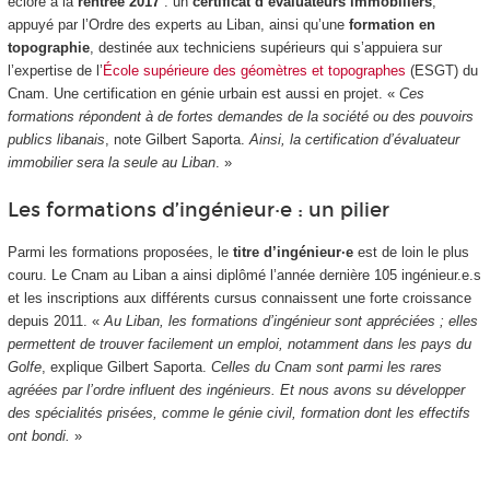
éclore à la
rentrée 2017
: un
certificat d’évaluateurs immobiliers
,
appuyé par l’Ordre des experts au Liban, ainsi qu’une
formation en
topographie
, destinée aux techniciens supérieurs qui s’appuiera sur
l’expertise de l’
École supérieure des géomètres et topographes
(ESGT) du
Cnam. Une certification en génie urbain est aussi en projet. «
Ces
formations répondent à de fortes demandes de la société ou des pouvoirs
publics libanais
, note Gilbert Saporta.
Ainsi, la certification d’évaluateur
immobilier sera la seule au Liban
. »
Les formations d’ingénieur·e : un pilier
Parmi les formations proposées, le
titre d’ingénieur·e
est de loin le plus
couru. Le Cnam au Liban a ainsi diplômé l’année dernière 105 ingénieur.e.s
et les inscriptions aux différents cursus connaissent une forte croissance
depuis 2011. «
Au Liban, les formations d’ingénieur sont appréciées ; elles
permettent de trouver facilement un emploi, notamment dans les pays du
Golfe
, explique Gilbert Saporta.
Celles du Cnam sont parmi les rares
agréées par l’ordre influent des ingénieurs. Et nous avons su développer
des spécialités prisées, comme le génie civil, formation dont les effectifs
ont bondi.
»