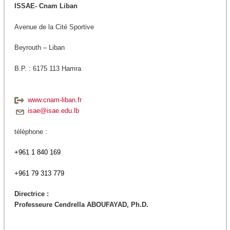
ISSAE- Cnam Liban
Avenue de la Cité Sportive
Beyrouth – Liban
B.P. : 6175 113 Hamra
www.cnam-liban.fr
isae@isae.edu.lb
téléphone :
+961 1 840 169
+961 79 313 779
Directrice :
Professeure Cendrella ABOUFAYAD, Ph.D.