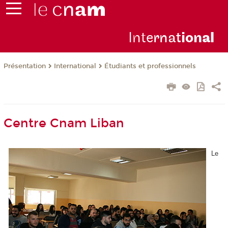
Inte
rnat
ion
al
Présentation
International
Étudiants et professionnels
Centre Cnam Liban
Le