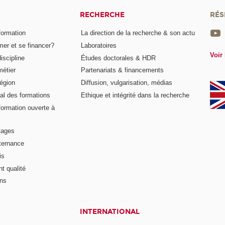
RECHERCHE
RÉS
formation
La direction de la recherche & son actu
er et se financer?
Laboratoires
Voir 
iscipline
Études doctorales & HDR
métier
Partenariats & financements
égion
Diffusion, vulgarisation, médias
al des formations
Ethique et intégrité dans la recherche
formation ouverte à
tages
lternance
is
t qualité
ons
INTERNATIONAL