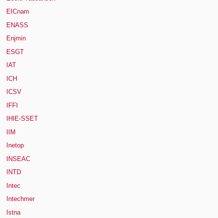
EICnam
ENASS
Enjmin
ESGT
IAT
ICH
ICSV
IFFI
IHIE-SSET
IIM
Inetop
INSEAC
INTD
Intec
Intechmer
Istna