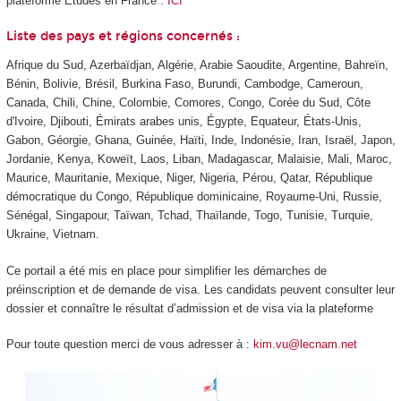
plateforme Études en France :
ICI
Liste des pays et régions concernés :
Afrique du Sud, Azerbaïdjan, Algérie, Arabie Saoudite, Argentine, Bahreïn,
Bénin, Bolivie, Brésil, Burkina Faso, Burundi, Cambodge, Cameroun,
Canada, Chili, Chine, Colombie, Comores, Congo, Corée du Sud, Côte
d'Ivoire, Djibouti, Émirats arabes unis, Égypte, Equateur, États-Unis,
Gabon, Géorgie, Ghana, Guinée, Haïti, Inde, Indonésie, Iran, Israël, Japon,
Jordanie, Kenya, Koweït, Laos, Liban, Madagascar, Malaisie, Mali, Maroc,
Maurice, Mauritanie, Mexique, Niger, Nigeria, Pérou, Qatar, République
démocratique du Congo, République dominicaine, Royaume-Uni, Russie,
Sénégal, Singapour, Taïwan, Tchad, Thaïlande, Togo, Tunisie, Turquie,
Ukraine, Vietnam.
Ce portail a été mis en place pour simplifier les démarches de
préinscription et de demande de visa. Les candidats peuvent consulter leur
dossier et connaître le résultat d’admission et de visa via la plateforme
Pour toute question merci de vous adresser à :
kim.vu@lecnam.net