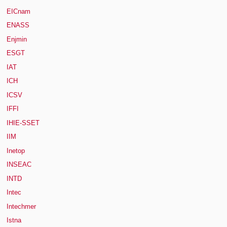
EICnam
ENASS
Enjmin
ESGT
IAT
ICH
ICSV
IFFI
IHIE-SSET
IIM
Inetop
INSEAC
INTD
Intec
Intechmer
Istna