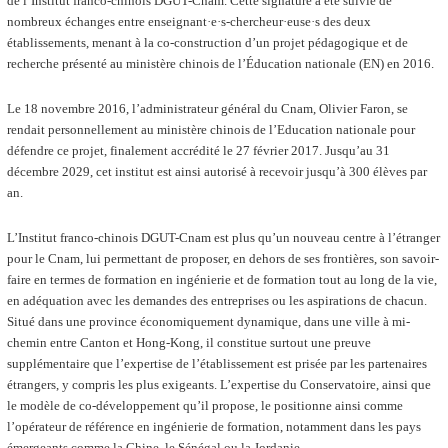
de l’Institut franco-chinois DGUT-Cnam. Cette signature a été suivie de
nombreux échanges entre enseignant·e·s-chercheur·euse·s des deux
établissements, menant à la co-construction d’un projet pédagogique et de
recherche présenté au ministère chinois de l’Éducation nationale (EN) en 2016.
Le 18 novembre 2016, l’administrateur général du Cnam, Olivier Faron, se
rendait personnellement au ministère chinois de l’Education nationale pour
défendre ce projet, finalement accrédité le 27 février 2017. Jusqu’au 31
décembre 2029, cet institut est ainsi autorisé à recevoir jusqu’à 300 élèves par
an.
L’Institut franco-chinois DGUT-Cnam est plus qu’un nouveau centre à l’étranger
pour le Cnam, lui permettant de proposer, en dehors de ses frontières, son savoir-
faire en termes de formation en ingénierie et de formation tout au long de la vie,
en adéquation avec les demandes des entreprises ou les aspirations de chacun.
Situé dans une province économiquement dynamique, dans une ville à mi-
chemin entre Canton et Hong-Kong, il constitue surtout une preuve
supplémentaire que l’expertise de l’établissement est prisée par les partenaires
étrangers, y compris les plus exigeants. L’expertise du Conservatoire, ainsi que
le modèle de co-développement qu’il propose, le positionne ainsi comme
l’opérateur de référence en ingénierie de formation, notamment dans les pays
émergeants comme la Chine, le Sénégal ou la Jordanie.