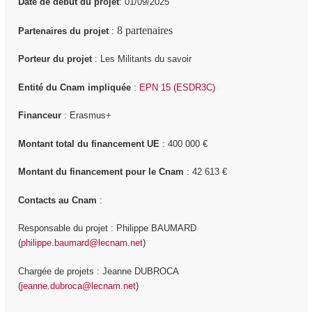
Date de début du projet
: 01/09/2025
8 part
enaires
Partenaires du projet
:
Porteur du projet
: Les Militants du savoir
Entité du Cnam impliquée
:
EPN 15 (ESDR3C)
Financeur
: Erasmus+
Montant total du financement UE
: 400 000 €
Montant du financement pour le Cnam
: 42 613 €
Contacts au Cnam
:
Responsable du projet : Philippe BAUMARD
(
philippe.baumard@lecnam.net
)
Chargée de projets : Jeanne DUBROCA
(
jeanne.dubroca@lecnam.net
)